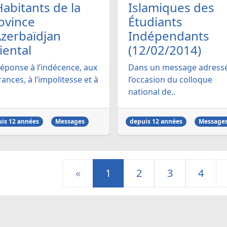
Habitants de la
Islamiques des
ovince
Étudiants
Azerbaïdjan
Indépendants
iental
(12/02/2014)
réponse à l’indécence, aux
Dans un message adressé
ances, à l’impolitesse et à
l’occasion du colloque
national de..
is 12 années
Messages
depuis 12 années
Message
«
1
2
3
4