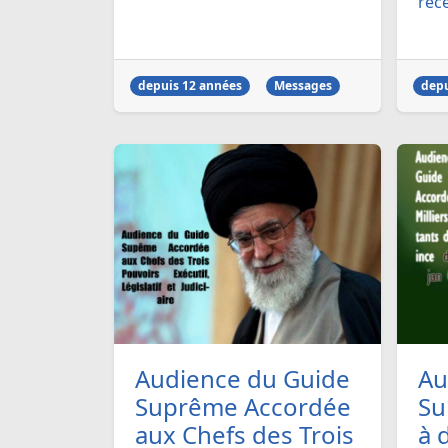
rece
depuis 12 années
Messages
depu
Audience du Guide
Au
Suprême Accordée
Su
aux Chefs des Trois
à 