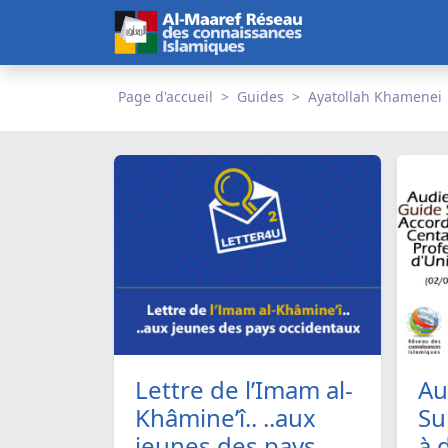
Page d'accueil
Guides
Ayatollah Khamenei
Lettre de l’Imam al-
Au
Khâmine’î.. ..aux
Su
jeunes des pays
à 