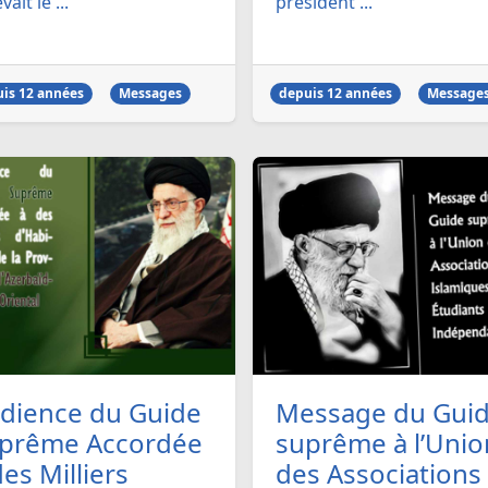
vait le ...
président ...
is 12 années
Messages
depuis 12 années
Message
dience du Guide
Message du Gui
prême Accordée
suprême à l’Unio
des Milliers
des Associations