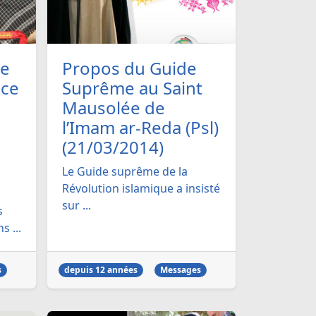
me
Propos du Guide
nce
Suprême au Saint
Mausolée de
l’Imam ar-Reda (Psl)
(21/03/2014)
Le Guide suprême de la
Révolution islamique a insisté
sur ...
s
s ...
s
depuis 12 années
Messages