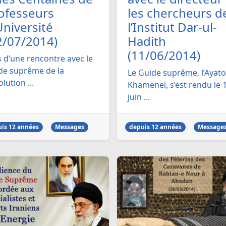
ofesseurs
les chercheurs d
Université
l’Institut Dar-ul-
2/07/2014)
Hadith
(11/06/2014)
s d’une rencontre avec le
de suprême de la
Le Guide suprême, l’Ayato
lution ...
Khamenei, s’est rendu le 
juin ...
is 12 années
Messages
depuis 12 années
Message