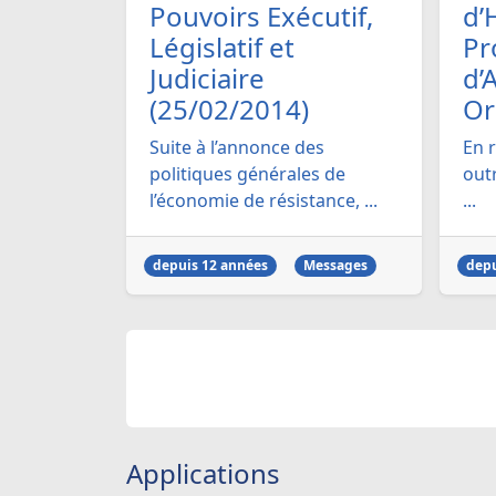
Pouvoirs Exécutif,
d’
Législatif et
Pr
Judiciaire
d’
(25/02/2014)
Or
Suite à l’annonce des
En 
politiques générales de
outr
l’économie de résistance, ...
...
depuis 12 années
Messages
depu
Applications