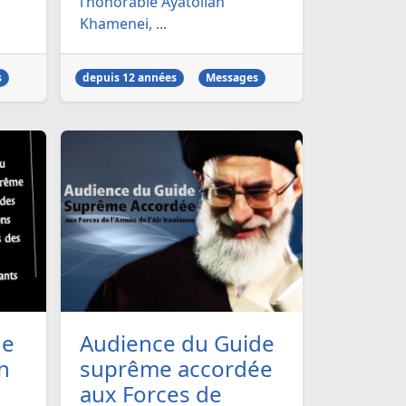
l’honorable Ayatollah
Khamenei, ...
s
depuis 12 années
Messages
de
Audience du Guide
n
suprême accordée
aux Forces de