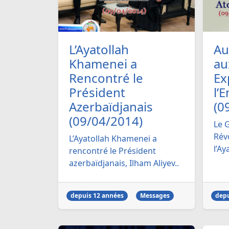
L’Ayatollah
Au
Khamenei a
au
Rencontré le
Ex
Président
l’
Azerbaïdjanais
(0
(09/04/2014)
Le 
Rév
L’Ayatollah Khamenei a
l’Ay
rencontré le Président
azerbaïdjanais, Ilham Aliyev..
depuis 12 années
Messages
depu