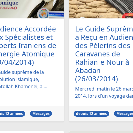
dience Accordée
Le Guide Suprê
x Spécialistes et
a Reçu en Audie
perts Iraniens de
des Pèlerins des
Energie Atomique
Caravanes de
9/04/2014)
Rahian-e Nour à
Abadan
Guide suprême de la
(26/03/2014)
olution islamique,
atollah Khamenei, a ...
Mercredi matin le 26 mar
2014, lors d’un voyage dan
is 12 années
Messages
depuis 12 années
Message