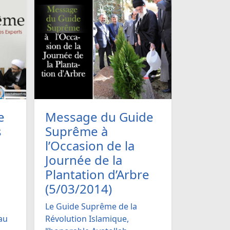
e
Message du Guide
s
Suprême à
l’Occasion de la
Journée de la
Plantation d’Arbre
(5/03/2014)
Le Guide Suprême de la
au
Révolution Islamique,