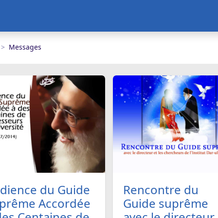
Messages
dience du Guide
Rencontre du
prême Accordée
Guide suprême
des Centaines de
avec le directeur