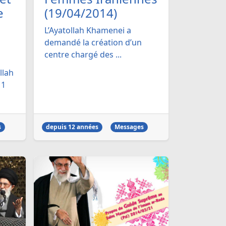
e
(19/04/2014)
L’Ayatollah Khamenei a
demandé la création d’un
centre chargé des ...
llah
11
s
depuis 12 années
Messages