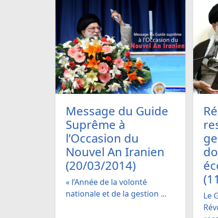
Message du Guide
Ré
Suprême à
re
l’Occasion du
ge
Nouvel An Iranien
do
(20/03/2014)
éc
(1
« l’Année de la volonté
nationale et de la gestion ...
Le 
Rév