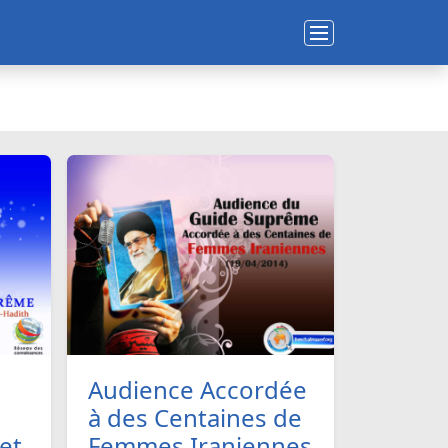
Audience Accordée
à des Centaines de
 et
Femmes Iraniennes