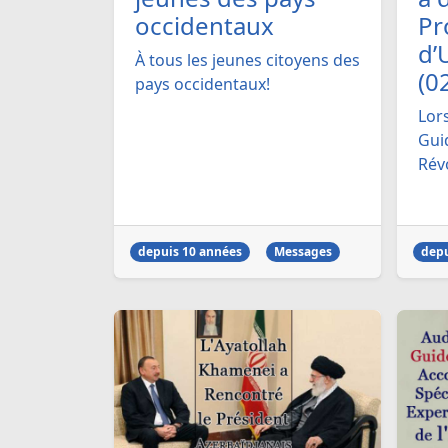
occidentaux
Pr
d’
À tous les jeunes citoyens des
(0
pays occidentaux!
Lor
Gui
Révo
depuis 10 années
Messages
depu