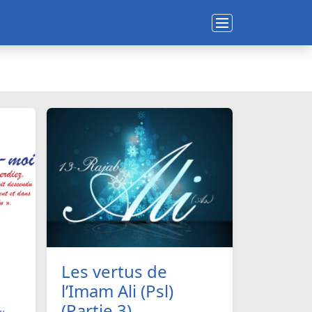
Les vertus de
l’Imam Ali (Psl)
(Partie 3)