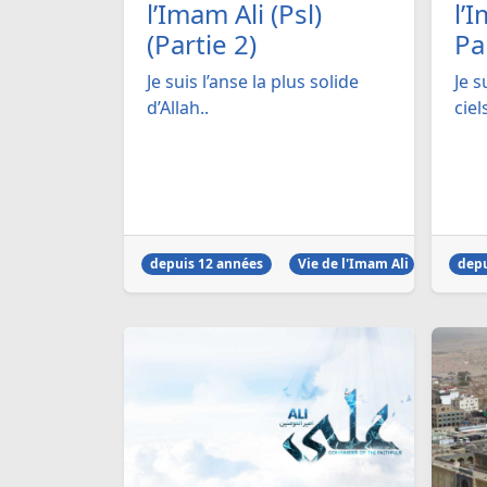
l’Imam Ali (Psl)
l’I
(Partie 2)
Pa
Je suis l’anse la plus solide
Je s
d’Allah..
ciels
depuis 12 années
Vie de l'Imam Ali
depu