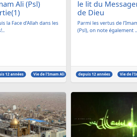
mam Ali (Psl)
le lit du Message
rtie(1)
de Dieu
uis la Face d’Allah dans les
Parmi les vertus de l’Imam
!..
(Psl), on note également ..
is 12 années
Vie de l'Imam Ali
depuis 12 années
Vie de l'