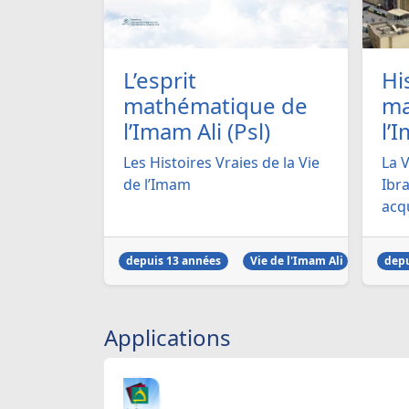
L’esprit
Hi
mathématique de
ma
l’Imam Ali (Psl)
l’I
Les Histoires Vraies de la Vie
La 
de l’Imam
Ibra
acqu
depuis 13 années
Vie de l'Imam Ali
depu
Applications