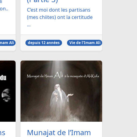
i
on..
C’est moi dont les partisans
(mes chiites) ont la certitude
...
Imam Ali
depuis 12 années
Vie de l'Imam Ali
ns
Munajat de l’Imam