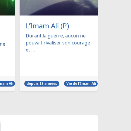
L’Imam Ali (P)
Durant la guerre, aucun ne
pouvait rivaliser son courage
une
et ...
t
Imam Ali
depuis 13 années
Vie de l'Imam Ali