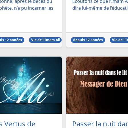
sonne, après le décès du
Ecoutons ce que l’Imam Al
hète, n’a pu incarner les
dira lui-même de l’éducati
is 12 années
Vie de l'Imam Ali
depuis 12 années
Vie de l'
s Vertus de
Passer la nuit da