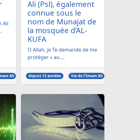
r
Ali (Psl), également
connue sous le
nom de Munajat de
 Ali
la mosquée d’AL-
.
KUFA
O Allah, je Te demande de me
protéger « au ...
Imam Ali
depuis 13 années
Vie de l'Imam Ali