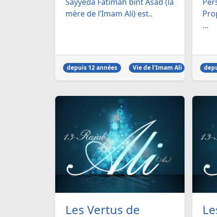
Sayyeda Fâtimah bint Asad (la
Per
mère de l’Imam Ali) est..
Prop
...
depuis 12 années
Vie de l'Imam Ali
depu
Les Vertus de
Le