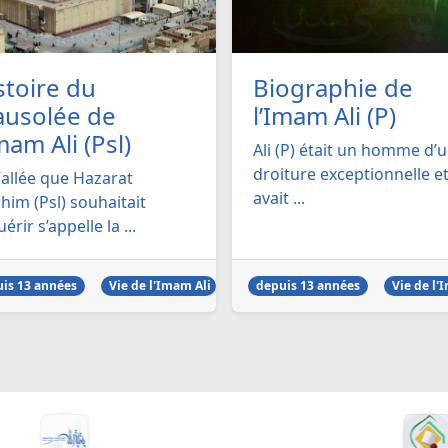
stoire du
Biographie de
usolée de
l’Imam Ali (P)
mam Ali (Psl)
Ali (P) était un homme d’
droiture exceptionnelle e
Vallée que Hazarat
avait ...
him (Psl) souhaitait
érir s’appelle la ...
is 13 années
Vie de l'Imam Ali
depuis 13 années
Vie de l'