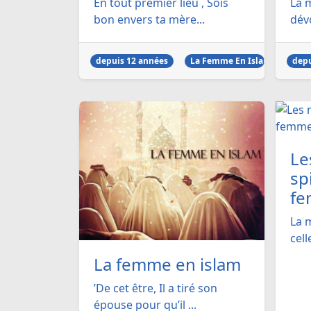
En tout premier lieu , Sois
La 
bon envers ta mère...
dévo
depuis 12 années
La Femme En Islam
depu
Le
sp
f
La 
cell
La femme en islam
’De cet être, Il a tiré son
épouse pour qu’il ...