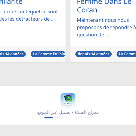
milarité
Femme Dans Le
Coran
rincipe sur lequel se sont
és les détracteurs de ...
Maintenant nous nous
proposons de répondre à
question de ...
is 14 années
La Femme En Islam
depuis 14 années
La Femme
معراج الصلاة - تحميل عبر الموقع