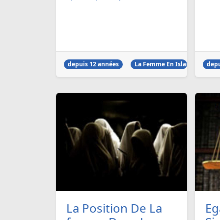
depuis 12 années
La Femme En Islam
depu
La Position De La
Eg