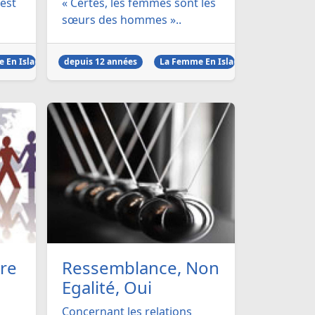
est
« Certes, les femmes sont les
sœurs des hommes »..
 En Islam
depuis 12 années
La Femme En Islam
tre
Ressemblance, Non
Egalité, Oui
Concernant les relations