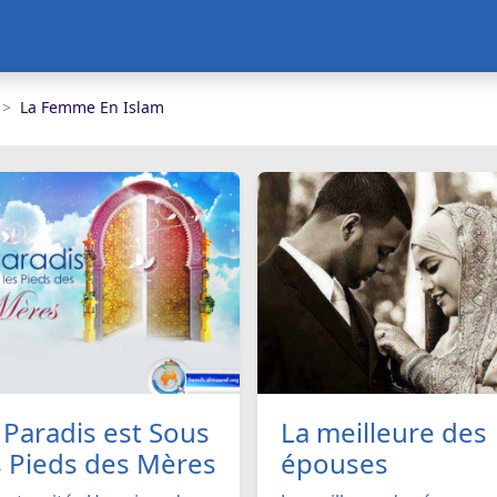
La Femme En Islam
 Paradis est Sous
La meilleure des
s Pieds des Mères
épouses