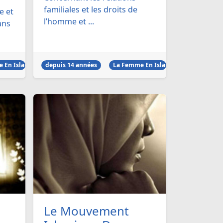
familiales et les droits de
e et
l’homme et ...
ans
 En Islam
depuis 14 années
La Femme En Islam
Le Mouvement