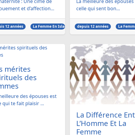
maternité : Une cime de
La meilleure des épouses 
uement et d’affection...
celle qui sent bon...
is 12 années
La Femme En Islam
depuis 12 années
La Femme
s mérites
irituels des
emmes
meilleure des épouses est
e qui te fait plaisir ...
La Différence En
L’Homme Et La
Femme